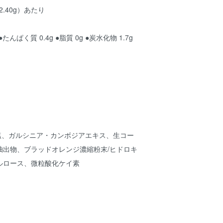
2.40g）あたり
 ●たんぱく質 0.4g ●脂質 0g ●炭水化物 1.7g
酸塩、ガルシニア・カンボジアエキス、生コー
抽出物、ブラッドオレンジ濃縮粉末/ヒドロキ
ルロース、微粒酸化ケイ素