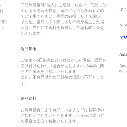
料
商品到着後3日以内にご連絡ください。商品に欠
ゆ
島は
陥がある場合を除き、返品には応じかねますの
でご了承ください。商品の破損、サイズ違い、
0円
その他、当店の不手際により不備が発生した場
ク
なり
合は、当店にて送料を負担し、至急お取り替え
いたします。
返品期限
Ama
ご連絡が3日以内に行われなかった場合、返品を
受け付けられない場合がありますので早めに商
Am
品のご確認をお願いいたします。
払
また、不良品以外の開封後の返品は不可としま
す。
返品送料
お客様都合による返品につきましてはお客様の
ご負担とさせていただきます。不良品に該当す
る場合は当方で負担いたします。