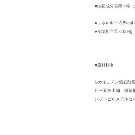
■栄養成分表示 4粒（
●エネルギー 8.5kcal
●食塩相当量 0.004g
■原材料名
L-カルニチン酒石
ヒー豆抽出物、緑茶
シプロピルメチルセ