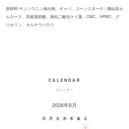
原材料:サンソウニン抽出物、ギャバ、コーンスターチ / 微結晶セ
ルロース、高級脂肪酸、微粒二酸化ケイ素、CMC、HPMC、グ
リセリン、カルナウバロウ
CALENDAR
カレンダー
2026年8月
日
月
火
水
木
金
土
1