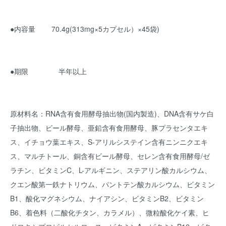
●内容量 70.4g(313mg×5カプセル）×45袋)
●期限 半年以上
原材料名：RNA含有食用酵母抽出物(国内製造)、DNA含有サケ白
子抽出物、ビール酵母、亜鉛含有食用酵母、豚プラセンタエキ
ス、イチョウ葉エキス、S-アリルシステイン含有ニンニクエキ
ス、マルチトール、銅含有ビール酵母、セレン含有食用酵母/ゼ
ラチン、ビタミンC、L-アルギニン、ステアリン酸カルシウム、
クエン酸第一鉄ナトリウム、パントテン酸カルシウム、ビタミン
B1、酸化マグネシウム、ナイアシン、ビタミンB2、ビタミン
B6、着色料（二酸化チタン、カラメル）、微粒酸化ケイ素、ヒ