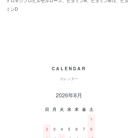
ドロキシプロピルセルロース、ビタミンA、ビタミンB12、ビタ
ミンD
CALENDAR
カレンダー
2026年8月
日
月
火
水
木
金
土
1
2
3
4
5
6
7
8